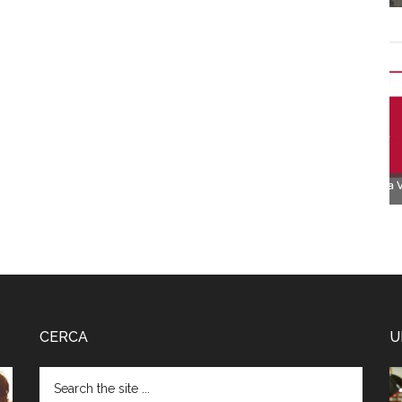
CERCA
U