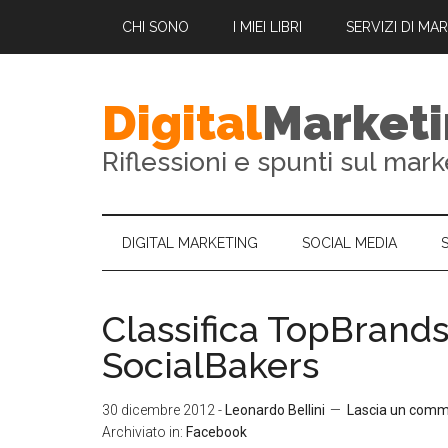
CHI SONO
I MIEI LIBRI
SERVIZI DI MA
Digital
Market
Riflessioni e spunti sul mark
DIGITAL MARKETING
SOCIAL MEDIA
Classifica TopBrand
SocialBakers
30 dicembre 2012
-
Leonardo Bellini
Lascia un com
Archiviato in:
Facebook