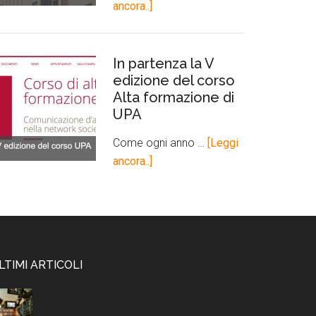
ancora..]
In partenza la V
edizione del corso
Alta formazione di
UPA
Come ogni anno …
[Leggi
ancora..]
LTIMI ARTICOLI