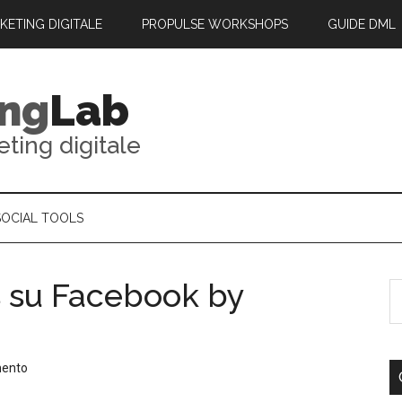
RKETING DIGITALE
PROPULSE WORKSHOPS
GUIDE DML
ing
Lab
eting digitale
SOCIAL TOOLS
s su Facebook by
mento