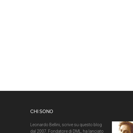
CHI SONO
Leonardo Bellini, scrive su questo blog
dal 2007. Fondatore di DML, ha lanciato