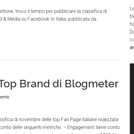
Le
tone, trovo il tempo per pubblicare la classifica di
b
 & Media su Facebook In Italia, pubblicata da
h
D
c
a
 Top Brand di Blogmeter
mento
assifica di novembre delle top Fan Page italiane realizzata
conto delle seguenti metriche: – Engagement: tiene conto