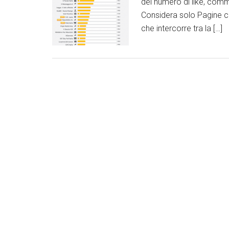
del numero di like, comm
Considera solo Pagine c
che intercorre tra la […]