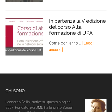
In partenza la V edizione
del corso Alta
formazione di UPA
Come ogni anno …
[Leggi
ancora..]
CHI SONO
Leonardo Bellini, scrive su questo blog dal
2007. Fondatore di DML, ha lanciato Social