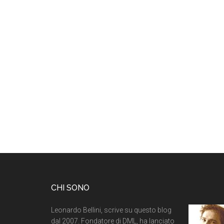
CHI SONO
Leonardo Bellini, scrive su questo blog
dal 2007. Fondatore di DML, ha lanciato