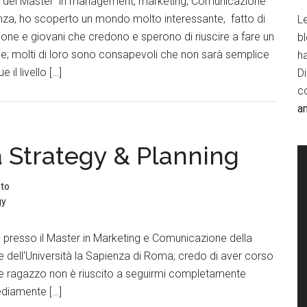
ti del Master in management, marketing, Comunicazione
nza, ho scoperto un mondo molto interessante, fatto di
Le
rsone e giovani che credono e sperono di riuscire a fare un
b
ne; molti di loro sono consapevoli che non sarà semplice
h
il livello […]
D
c
a
 Strategy & Planning
to
gy
o presso il Master in Marketing e Comunicazione della
dell'Università la Sapienza di Roma; credo di aver corso
che ragazzo non è riuscito a seguirmi completamente
ediamente […]