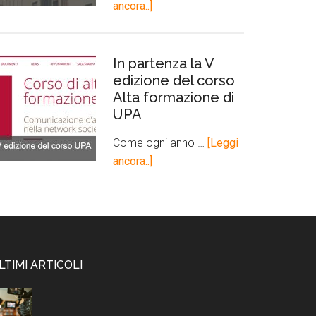
ancora..]
In partenza la V
edizione del corso
Alta formazione di
UPA
Come ogni anno …
[Leggi
ancora..]
LTIMI ARTICOLI