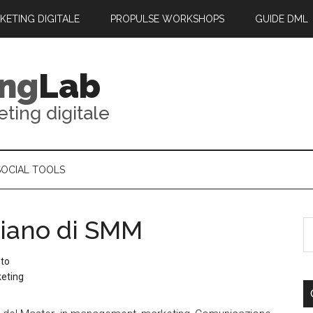
RKETING DIGITALE
PROPULSE WORKSHOPS
GUIDE DML
ing
Lab
eting digitale
SOCIAL TOOLS
piano di SMM
to
keting