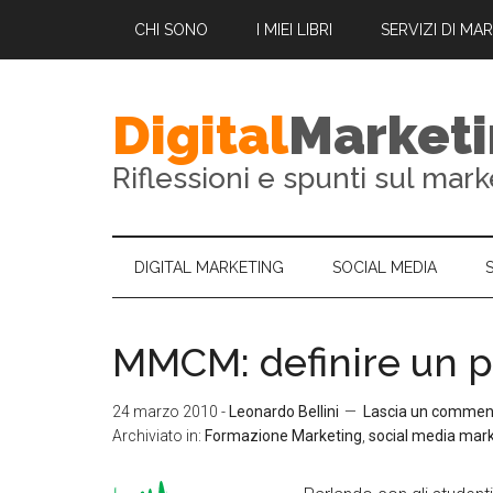
CHI SONO
I MIEI LIBRI
SERVIZI DI MA
Digital
Market
Riflessioni e spunti sul mark
DIGITAL MARKETING
SOCIAL MEDIA
MMCM: definire un 
24 marzo 2010
-
Leonardo Bellini
Lascia un commen
Archiviato in:
Formazione Marketing
,
social media mar