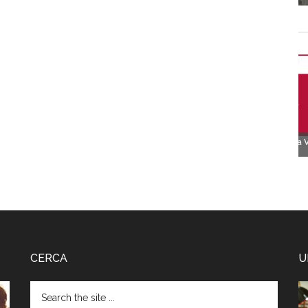
CERCA
U