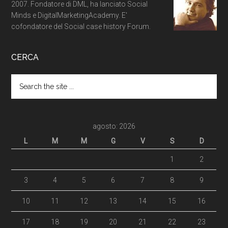
2007. Fondatore di DML, ha lanciato Social
Minds e DigitalMarketingAcademy. E'
cofondatore del Social case history Forum.
CERCA
agosto: 2026
L
M
M
G
V
S
D
1
2
3
4
5
6
7
8
9
10
11
12
13
14
15
16
17
18
19
20
21
22
23