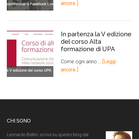
ancora..]
In partenza la V edizione
del corso Alta
formazione di UPA
Come ogni anno …
[Leggi
ancora..]
CHI SONO
Leonardo Bellini, scrive su questo blog dal