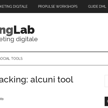
RKETING DIGITALE
PROPULSE WORKSHOPS
GUIDE DML
ing
Lab
eting digitale
SOCIAL TOOLS
acking: alcuni tool
nto