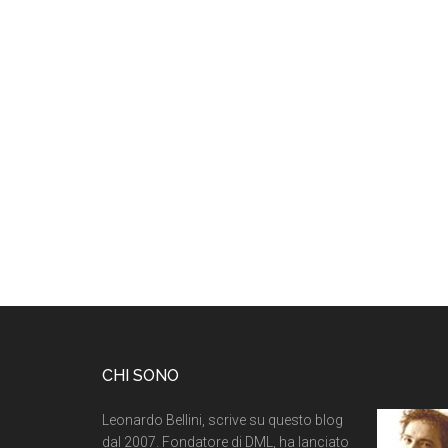
CHI SONO
Leonardo Bellini, scrive su questo blog
dal 2007. Fondatore di DML, ha lanciato