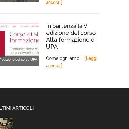
ancora..]
In partenza la V
edizione del corso
Alta formazione di
UPA
Come ogni anno …
[Leggi
ancora..]
LTIMI ARTICOLI