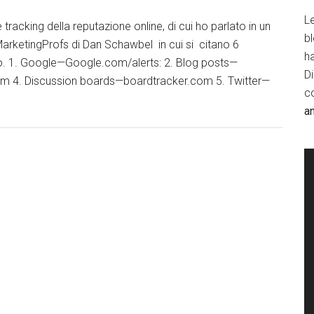
Le
tracking della reputazione online, di cui ho parlato in un
b
MarketingProfs di Dan Schawbel in cui si citano 6
h
glio. 1. Google—Google.com/alerts: 2. Blog posts—
D
 4. Discussion boards—boardtracker.com 5. Twitter—
c
a