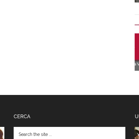
CERCA
U