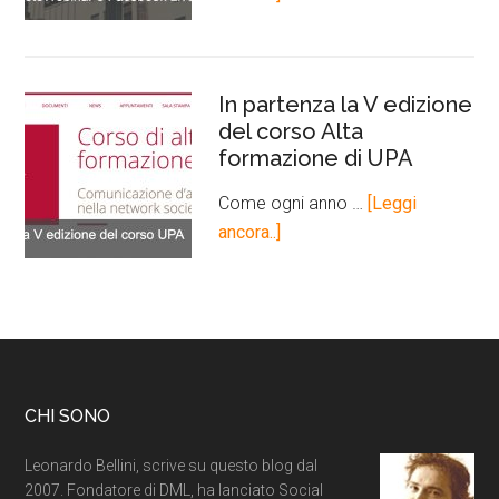
In partenza la V edizione
del corso Alta
formazione di UPA
Come ogni anno …
[Leggi
ancora..]
CHI SONO
Leonardo Bellini, scrive su questo blog dal
2007. Fondatore di DML, ha lanciato Social