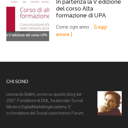
In partenza la V edizione
del corso Alta
formazione di UPA
Come ogni anno …
[Leggi
ancora..]
CHI SONO
Leonardo Bellini, scrive su questo blog dal
2007. Fondatore di DML, ha lanciato Social
Minds e DigitalMarketingAcademy. E'
cofondatore del Social case history Forum.