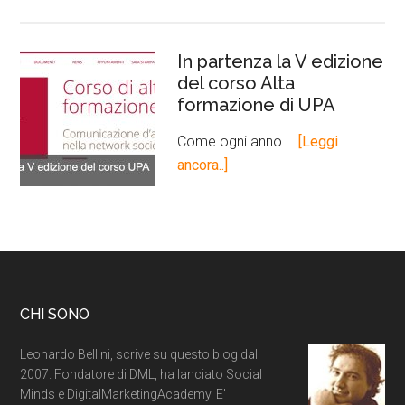
In partenza la V edizione
del corso Alta
formazione di UPA
Come ogni anno …
[Leggi
ancora..]
CHI SONO
Leonardo Bellini, scrive su questo blog dal
2007. Fondatore di DML, ha lanciato Social
Minds e DigitalMarketingAcademy. E'