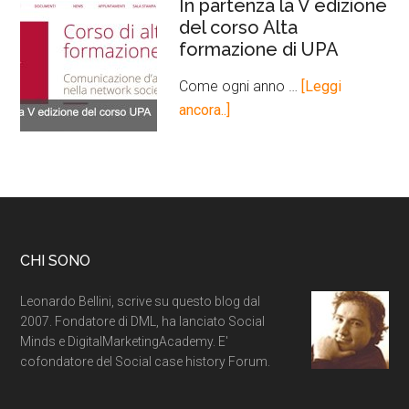
In partenza la V edizione
del corso Alta
formazione di UPA
Come ogni anno …
[Leggi
ancora..]
CHI SONO
Leonardo Bellini, scrive su questo blog dal
2007. Fondatore di DML, ha lanciato Social
Minds e DigitalMarketingAcademy. E'
cofondatore del Social case history Forum.