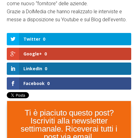
come nuovo “fornitore” delle aziende.
Grazie a DolMedia che hanno realizzato le interviste e
messe a disposizione su Youtube e sul Blog dell’evento.
Twitter
0
Google+
0
LinkedIn
0
Facebook
0
Ti è piaciuto questo post?
Iscriviti alla newsletter
settimanale. Riceverai tutti i
post via email.