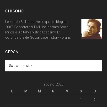
CHI SONO
Leonardo Bellini, scrive su questo blog dal
2007. Fondatore di DML, ha lanciato Social
Minds e DigitalMarketingAcademy. E'
cofondatore del Social case history Forum.
CERCA
agosto: 2026
L
M
M
G
V
S
D
1
2