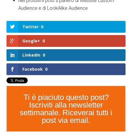
Nei prossimi post ti parlerò di Website Custom
Audience e di LookAlike Audience
Twitter
0
Google+
0
LinkedIn
0
Facebook
0
Ti è piaciuto questo post?
Iscriviti alla newsletter
settimanale. Riceverai tutti i
post via email.