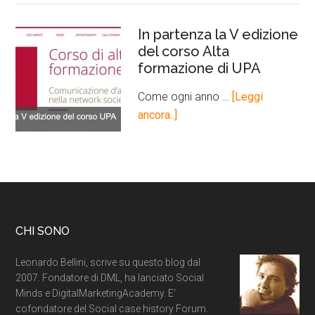
In partenza la V edizione
del corso Alta
formazione di UPA
Come ogni anno …
[Leggi
ancora..]
CHI SONO
Leonardo Bellini, scrive su questo blog dal
2007. Fondatore di DML, ha lanciato Social
Minds e DigitalMarketingAcademy. E'
cofondatore del Social case history Forum.