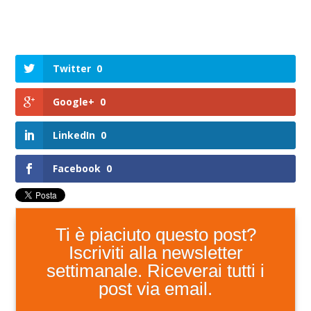
Twitter
0
Google+
0
LinkedIn
0
Facebook
0
Ti è piaciuto questo post?
Iscriviti alla newsletter
settimanale. Riceverai tutti i
post via email.