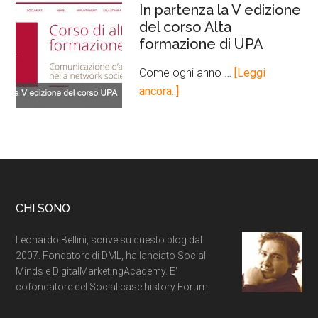
In partenza la V edizione
del corso Alta
formazione di UPA
Come ogni anno …
[Leggi
ancora..]
CHI SONO
Leonardo Bellini, scrive su questo blog dal
2007. Fondatore di DML, ha lanciato Social
Minds e DigitalMarketingAcademy. E'
cofondatore del Social case history Forum.