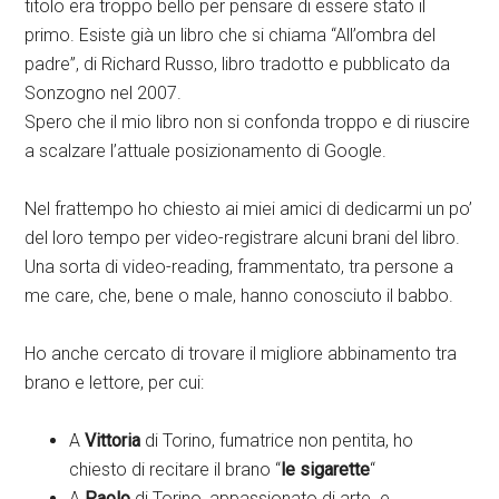
titolo era troppo bello per pensare di essere stato il
primo. Esiste già un libro che si chiama “All’ombra del
padre”, di Richard Russo, libro tradotto e pubblicato da
Sonzogno nel 2007.
Spero che il mio libro non si confonda troppo e di riuscire
a scalzare l’attuale posizionamento di Google.
Nel frattempo ho chiesto ai miei amici di dedicarmi un po’
del loro tempo per video-registrare alcuni brani del libro.
Una sorta di video-reading, frammentato, tra persone a
me care, che, bene o male, hanno conosciuto il babbo.
Ho anche cercato di trovare il migliore abbinamento tra
brano e lettore, per cui:
A
Vittoria
di Torino, fumatrice non pentita, ho
chiesto di recitare il brano “
le sigarette
“
A
Paolo
di Torino, appassionato di arte e