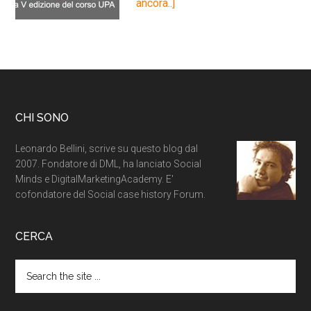
ancora..]
CHI SONO
Leonardo Bellini, scrive su questo blog dal
2007. Fondatore di DML, ha lanciato Social
Minds e DigitalMarketingAcademy. E'
cofondatore del Social case history Forum.
CERCA