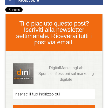
Facebook
0
Ti è piaciuto questo post?
Iscriviti alla newsletter
settimanale. Riceverai tutti i
post via email.
DigitalMarketingLab
Spunti e riflessioni sul marketing
digitale