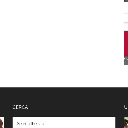
CERCA
U