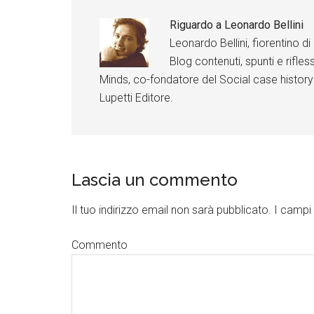
d
d
d
d
d
d
I
I
I
I
I
I
Riguardo a
Leonardo Bellini
n
n
n
n
n
n
Leonardo Bellini, fiorentino 
F
F
F
F
F
F
Blog contenuti, spunti e rifless
a
a
a
a
a
a
c
c
c
c
c
c
Minds, co-fondatore del Social case history
e
e
e
e
e
e
b
b
b
b
b
b
Lupetti Editore.
o
o
o
o
o
o
o
o
o
o
o
o
k
k
k
k
k
k
Lascia un commento
Il tuo indirizzo email non sarà pubblicato.
I campi 
Commento