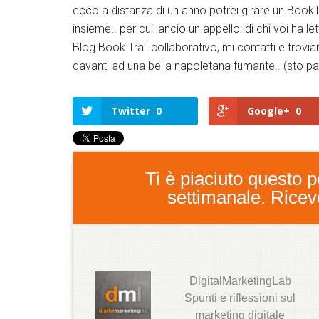
ecco a distanza di un anno potrei girare un BookTr
insieme.. per cui lancio un appello: di chi voi ha l
Blog Book Trail collaborativo, mi contatti e trov
davanti ad una bella napoletana fumante.. (sto par
Twitter
0
Google+
0
Ti è piaciuto questo po
settimanale. Ricever
DigitalMarketingLab
T
Spunti e riflessioni sul
w
marketing digitale
it