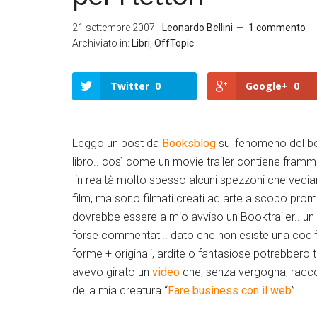
21 settembre 2007
-
Leonardo Bellini
1 commento
Archiviato in:
Libri
,
OffTopic
Twitter
0
Google+
0
Leggo un post da
Booksblog
sul fenomeno del bo
libro.. così come un movie trailer contiene frammen
in realtà molto spesso alcuni spezzoni che vediam
film, ma sono filmati creati ad arte a scopo pr
dovrebbe essere a mio avviso un Booktrailer.. un co
forse commentati.. dato che non esiste una codif
forme + originali, ardite o fantasiose potrebbero t
avevo girato un
video
che, senza vergogna, raccon
della mia creatura “
Fare business con il web
”