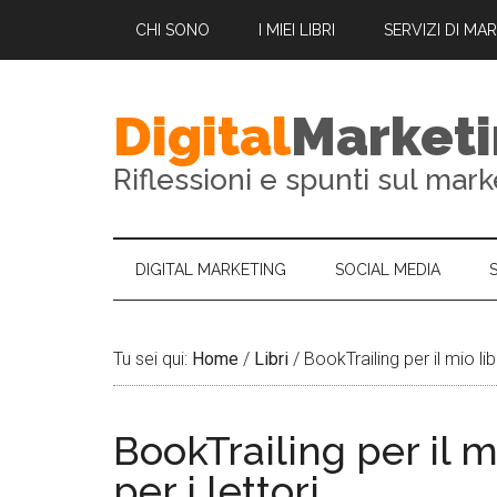
CHI SONO
I MIEI LIBRI
SERVIZI DI MA
Digital
Market
Riflessioni e spunti sul mark
DIGITAL MARKETING
SOCIAL MEDIA
Tu sei qui:
Home
/
Libri
/
BookTrailing per il mio lib
BookTrailing per il 
per i lettori