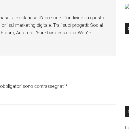
ok
ok
d
d
d
I
I
I
n
n
n
di nascita e milanese d'adozione. Condivide su questo
F
F
F
ioni sul marketing digitale. Tra i suoi progetti: Social
a
a
a
c
c
c
 Forum, Autore di "Fare business con il Web" -
e
e
e
b
b
b
o
o
o
o
o
o
k
k
k
obbligatori sono contrassegnati
*
L