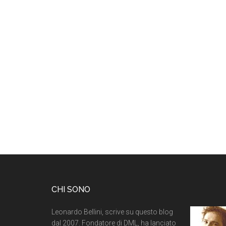
CHI SONO
Leonardo Bellini, scrive su questo blog
dal 2007. Fondatore di DML, ha lanciato