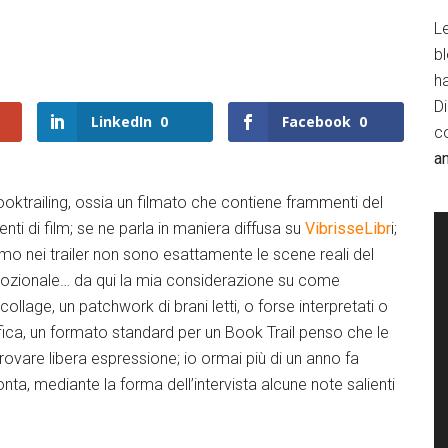
Le
b
h
D
LinkedIn
0
Facebook
0
c
a
oktrailing, ossia un filmato che contiene frammenti del
ti di film; se ne parla in maniera diffusa su
VibrisseLibr
i;
o nei trailer non sono esattamente le scene reali del
omozionale… da qui la mia considerazione su come
llage, un patchwork di brani letti, o forse interpretati o
ica, un formato standard per un Book Trail penso che le
rovare libera espressione; io ormai più di un anno fa
ta, mediante la forma dell’intervista alcune note salienti