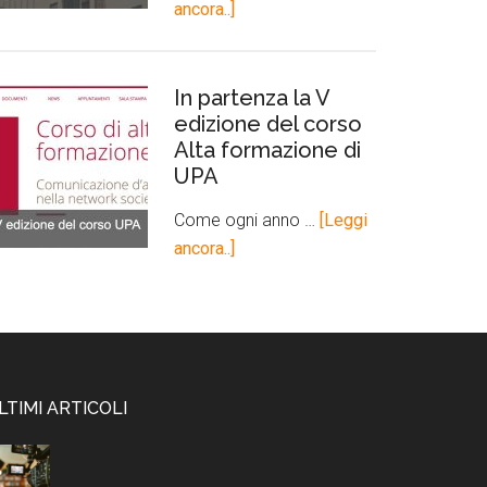
ancora..]
In partenza la V
edizione del corso
Alta formazione di
UPA
Come ogni anno …
[Leggi
ancora..]
LTIMI ARTICOLI