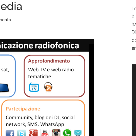
media
Le
b
mento
h
D
c
a