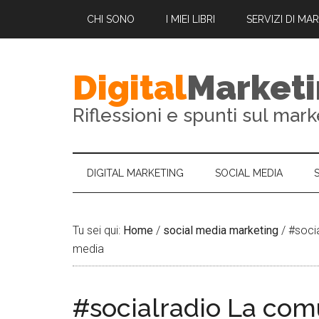
CHI SONO
I MIEI LIBRI
SERVIZI DI MA
Digital
Market
Riflessioni e spunti sul mark
DIGITAL MARKETING
SOCIAL MEDIA
Tu sei qui:
Home
/
social media marketing
/
#socia
media
#socialradio La com