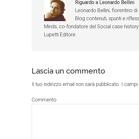
a
Riguardo a
Leonardo Bellini
c
Leonardo Bellini, fiorentino 
e
b
Blog contenuti, spunti e rifless
o
o
Minds, co-fondatore del Social case history
k
Lupetti Editore.
Lascia un commento
Il tuo indirizzo email non sarà pubblicato.
I campi 
Commento