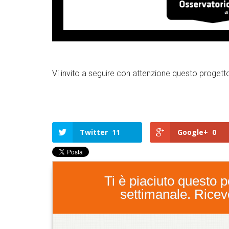
Vi invito a seguire con attenzione questo progetto
Twitter
11
Google+
0
Ti è piaciuto questo po
settimanale. Ricever