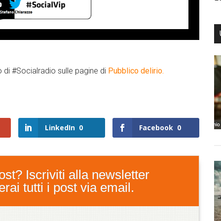
 di #Socialradio sulle pagine di
Pubblico delirio.
LinkedIn
0
Facebook
0
st? Iscriviti alla newsletter
ai tutti i post via email.