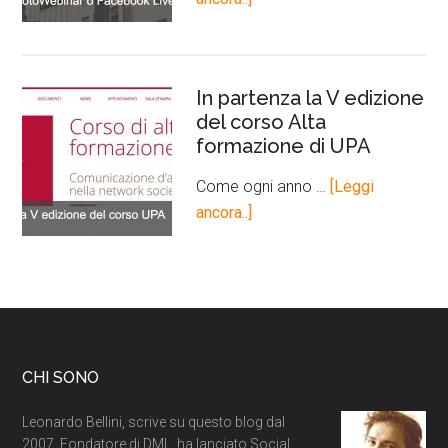
In partenza la V edizione
del corso Alta
formazione di UPA
Come ogni anno …
[Leggi
ancora..]
CHI SONO
Leonardo Bellini, scrive su questo blog dal
2007. Fondatore di DML, ha lanciato Social