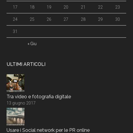
17
18
19
20
21
22
23
24
25
26
27
28
29
30
31
« Giu
ULTIMI ARTICOLI
Tra video e fotografia digitale
13 giugno 2017
Usare i Social network per le PR online