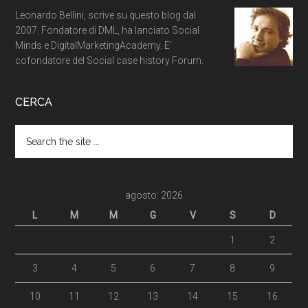
Leonardo Bellini, scrive su questo blog dal
2007. Fondatore di DML, ha lanciato Social
Minds e DigitalMarketingAcademy. E'
cofondatore del Social case history Forum.
CERCA
agosto: 2026
L
M
M
G
V
S
D
1
2
3
4
5
6
7
8
9
10
11
12
13
14
15
16