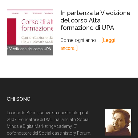
In partenza la V edizione
del corso Alta
formazione di UPA
Come ogni anno …
[Leggi
ancora..]
CHI SONO
Leonardo Bellini, scrive su questo blog dal
2007. Fondatore di DML, ha lanciato Social
Minds e DigitalMarketingAcademy. E'
cofondatore del Social case history Forum.