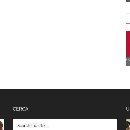
CERCA
U