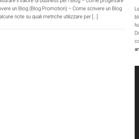
isurare il valore di business per i Blog – come progettare
overe un Blog (Blog Promotion) – Come scrivere un Blog
Le
alcune note su quali metriche utilizzare per […]
b
h
D
c
a