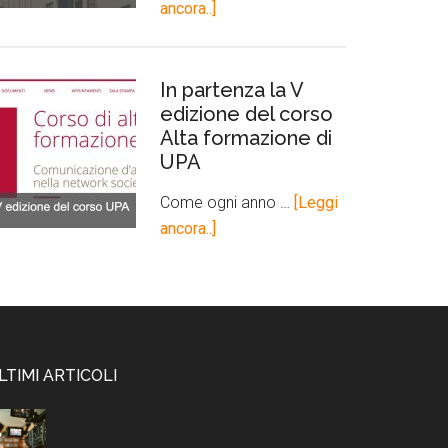
ancora..]
In partenza la V
edizione del corso
Alta formazione di
UPA
Come ogni anno …
[Leggi
ancora..]
LTIMI ARTICOLI