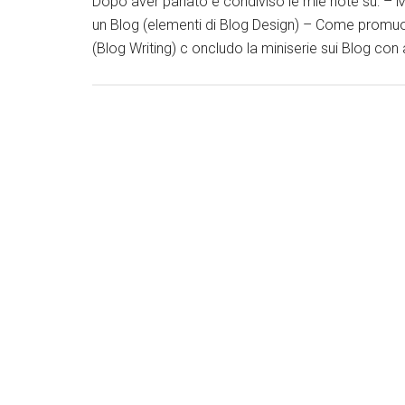
Dopo aver parlato e condiviso le mie note su: – M
un Blog (elementi di Blog Design) – Come promu
(Blog Writing) c oncludo la miniserie sui Blog con 