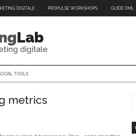
RKETING DIGITALE
PROPULSE WORKSHOPS
GUIDE DML
ing
Lab
eting digitale
SOCIAL TOOLS
g metrics