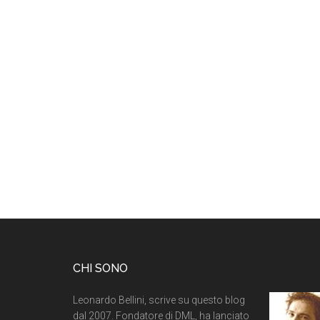
CHI SONO
Leonardo Bellini, scrive su questo blog
dal 2007. Fondatore di DML, ha lanciato