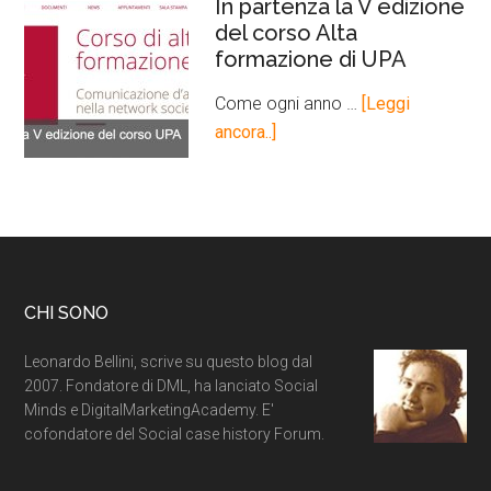
In partenza la V edizione
del corso Alta
formazione di UPA
Come ogni anno …
[Leggi
ancora..]
CHI SONO
Leonardo Bellini, scrive su questo blog dal
2007. Fondatore di DML, ha lanciato Social
Minds e DigitalMarketingAcademy. E'
cofondatore del Social case history Forum.