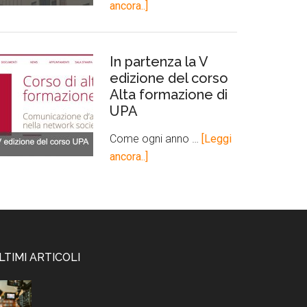
ancora..]
In partenza la V
edizione del corso
Alta formazione di
UPA
Come ogni anno …
[Leggi
ancora..]
LTIMI ARTICOLI