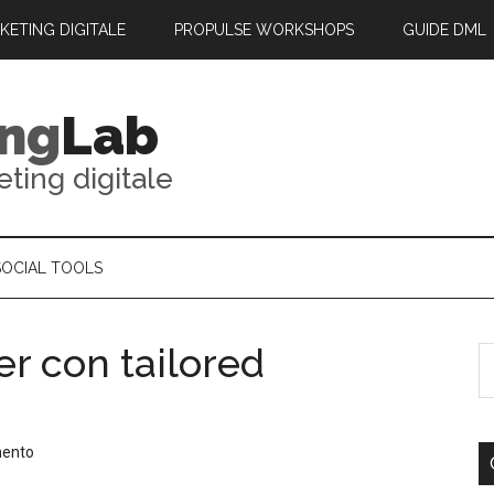
Il sito wwb “digitalmarketinglab.it” vorrebbe
RKETING DIGITALE
PROPULSE WORKSHOPS
GUIDE DML
inviarti notifiche push
Le Notifiche possono essere disattivate in qualsiasi
momento utilizzando la configrazione del browser.
ing
Lab
Non Permetti
Permetti
Powered by
eting digitale
SOCIAL TOOLS
er con tailored
mento