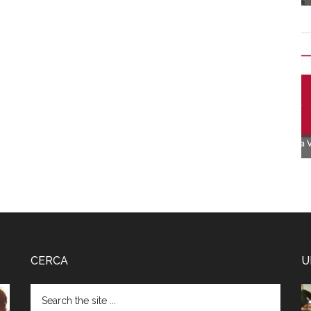
CERCA
U