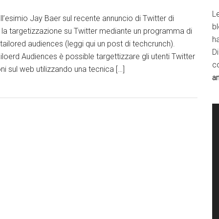
Le
l’esimio Jay Baer sul recente annuncio di Twitter di
b
e la targetizzazione su Twitter mediante un programma di
h
tailored audiences (leggi qui un post di techcrunch).
D
oerd Audiences è possible targettizzare gli utenti Twitter
c
ni sul web utilizzando una tecnica […]
a