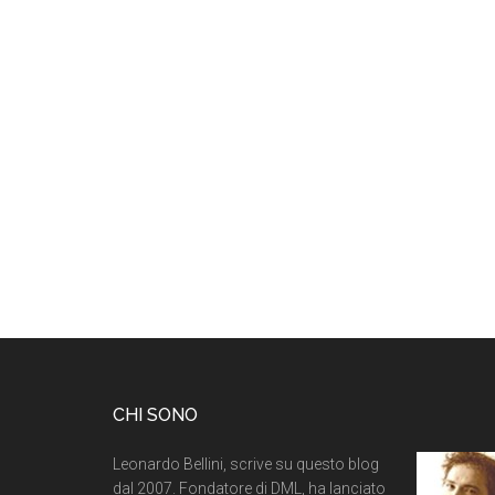
CHI SONO
Leonardo Bellini, scrive su questo blog
dal 2007. Fondatore di DML, ha lanciato