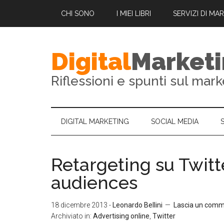
CHI SONO
I MIEI LIBRI
SERVIZI DI MA
Digital
Market
Riflessioni e spunti sul mark
DIGITAL MARKETING
SOCIAL MEDIA
Retargeting su Twitt
audiences
18 dicembre 2013
-
Leonardo Bellini
Lascia un com
Archiviato in:
Advertising online
,
Twitter