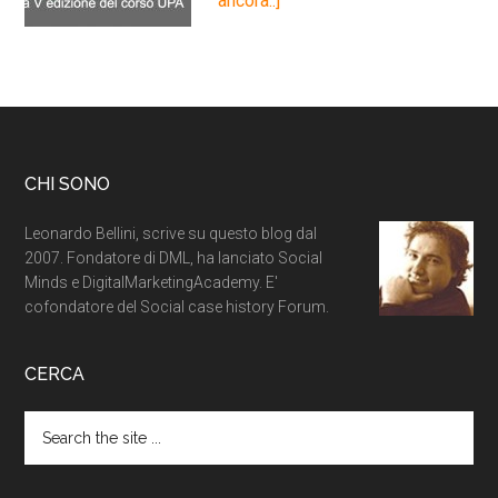
ancora..]
CHI SONO
Leonardo Bellini, scrive su questo blog dal
2007. Fondatore di DML, ha lanciato Social
Minds e DigitalMarketingAcademy. E'
cofondatore del Social case history Forum.
CERCA