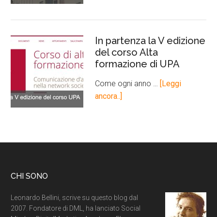
In partenza la V edizione
del corso Alta
formazione di UPA
Come ogni anno …
[Leggi
ancora..]
CHI SONO
Leonardo Bellini, scrive su questo blog dal
2007. Fondatore di DML, ha lanciato Social