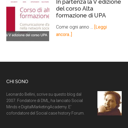
In partenza la V edizione
del corso Alta
formazione di UPA
Come ogni anno …
[Leggi
ancora..]
CHI SONO
Leonardo Bellini, scrive su questo blog dal
2007. Fondatore di DML, ha lanciato Social
Minds e DigitalMarketingAcademy. E'
cofondatore del Social case history Forum.