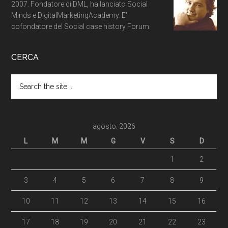
2007. Fondatore di DML, ha lanciato Social
Minds e DigitalMarketingAcademy. E'
cofondatore del Social case history Forum.
CERCA
agosto: 2026
L
M
M
G
V
S
D
1
2
3
4
5
6
7
8
9
10
11
12
13
14
15
16
17
18
19
20
21
22
23