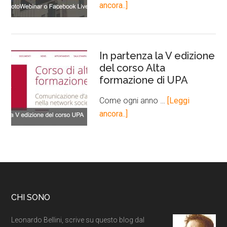
ancora..]
In partenza la V edizione
del corso Alta
formazione di UPA
Come ogni anno …
[Leggi
ancora..]
CHI SONO
Leonardo Bellini, scrive su questo blog dal