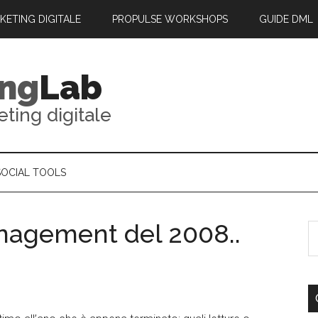
RKETING DIGITALE
PROPULSE WORKSHOPS
GUIDE DML
ing
Lab
eting digitale
SOCIAL TOOLS
management del 2008..