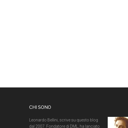
CHI SONO
Leonardo Bellini, scrive su questo blog
dal 2007. Fondatore di DML, ha lanciato