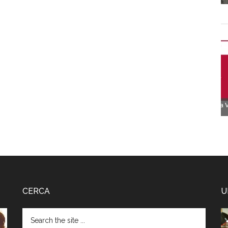
CERCA
U