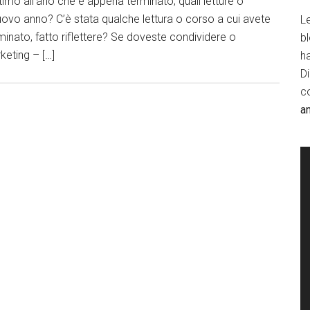
imo all’ano che è appena terminato; quali letture o
nuovo anno? C’è stata qualche lettura o corso a cui avete
Le
uminato, fatto riflettere? Se doveste condividere o
b
keting – […]
h
D
c
a