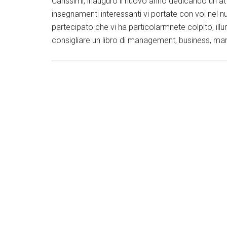
Carissimi, inauguro il nuovo anno dedicando un att
insegnamenti interessanti vi portate con voi nel 
partecipato che vi ha particolarmnete colpito, ill
consigliare un libro di management, business, mar