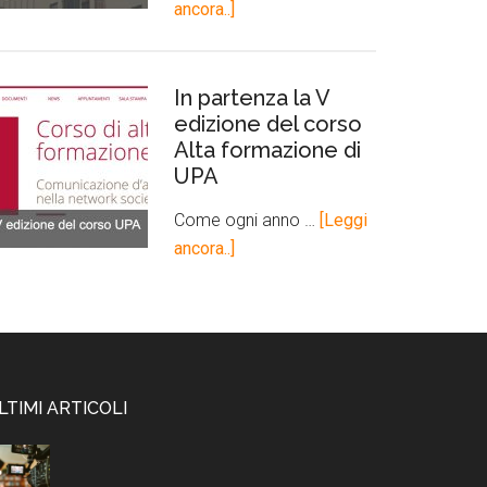
ancora..]
In partenza la V
edizione del corso
Alta formazione di
UPA
Come ogni anno …
[Leggi
ancora..]
LTIMI ARTICOLI