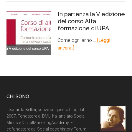
In partenza la V edizione
del corso Alta
formazione di UPA
Come ogni anno …
[Leggi
ancora..]
CHI SONO
Leonardo Bellini, scrive su questo blog dal
2007. Fondatore di DML, ha lanciato Social
Minds e DigitalMarketingAcademy. E'
cofondatore del Social case history Forum.