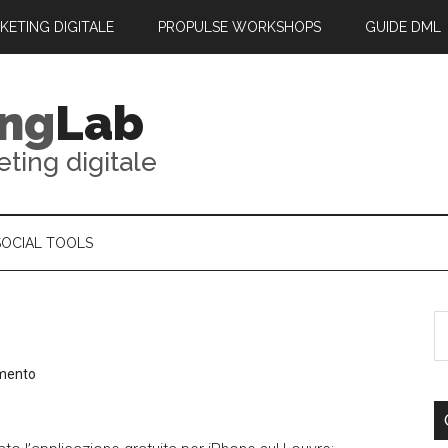
RKETING DIGITALE
PROPULSE WORKSHOPS
GUIDE DML
ing
Lab
eting digitale
SOCIAL TOOLS
mento