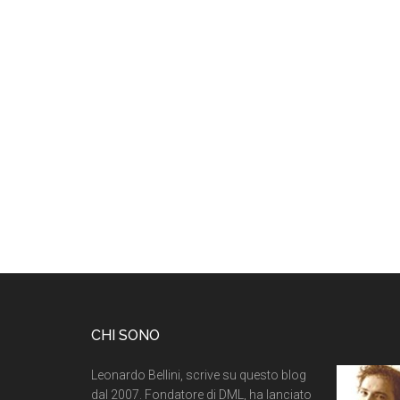
CHI SONO
Leonardo Bellini, scrive su questo blog
dal 2007. Fondatore di DML, ha lanciato