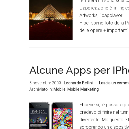
Ieri sera mi sono scarica
L’applicazione è in ingle
Artworks, i capolavori. – V
– bellissime foto della P
delle opere + importanti 
Alcune Apps per IP
5 novembre 2009
-
Leonardo Bellini
Lascia un comm
Archiviato in:
Mobile
,
Mobile Marketing
Ebbene sì, è passato p
credevo di finire nel tunn
divertente. Ma questa è l
scroprendo un dispositivo 