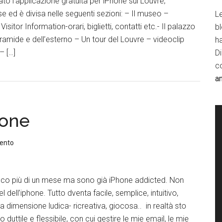
to l’applicazione gratuita per iPhone sul Louvre;
se ed è divisa nelle seguenti sezioni: – Il museo –
Le
isitor Information-orari, biglietti, contatti etc.- Il palazzo
b
iramide e dell’esterno – Un tour del Louvre – videoclip
h
– […]
D
c
a
hone
ento
oco più di un mese ma sono già iPhone addicted. Non
el dell’iphone. Tutto dventa facile, semplice, intuitivo,
a dimensione ludica- ricreativa, giocosa.. in realtà sto
duttile e flessibile, con cui gestire le mie email, le mie