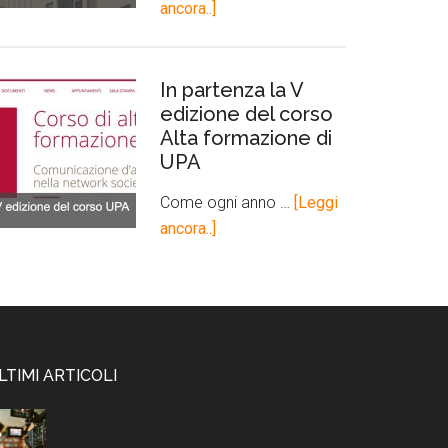
ancora..]
In partenza la V
edizione del corso
Alta formazione di
UPA
Come ogni anno …
[Leggi
ancora..]
LTIMI ARTICOLI