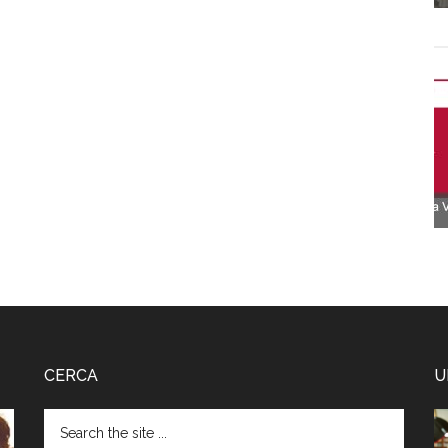
CERCA
U