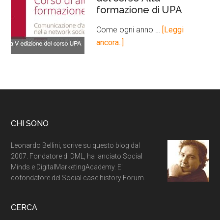
formazione di UPA
Come ogni anno …
[Leggi
ancora..]
CHI SONO
Leonardo Bellini, scrive su questo blog dal
2007. Fondatore di DML, ha lanciato Social
Minds e DigitalMarketingAcademy. E'
cofondatore del Social case history Forum.
CERCA