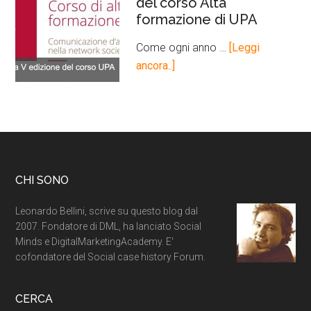
del corso Alta
formazione di UPA
Come ogni anno …
[Leggi
ancora..]
CHI SONO
Leonardo Bellini, scrive su questo blog dal
2007. Fondatore di DML, ha lanciato Social
Minds e DigitalMarketingAcademy. E'
cofondatore del Social case history Forum.
CERCA