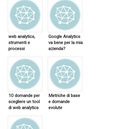
web analytics,
Google Analytics
strumenti e
va bene per la mia
processi
azienda?
10 domande per
Metriche di base
scegliere un tool
e domande
di web analytics
evolute