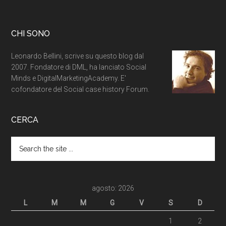
CHI SONO
Leonardo Bellini, scrive su questo blog dal
2007. Fondatore di DML, ha lanciato Social
Minds e DigitalMarketingAcademy. E'
cofondatore del Social case history Forum.
CERCA
agosto: 2026
L
M
M
G
V
S
D
1
2