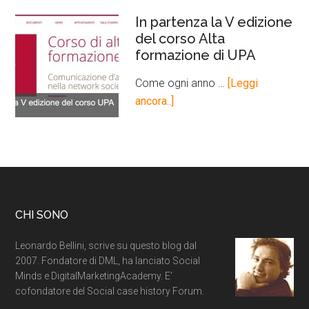
In partenza la V edizione
del corso Alta
formazione di UPA
Come ogni anno …
[Leggi
ancora..]
CHI SONO
Leonardo Bellini, scrive su questo blog dal
2007. Fondatore di DML, ha lanciato Social
Minds e DigitalMarketingAcademy. E'
cofondatore del Social case history Forum.