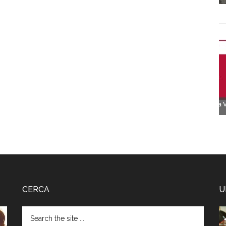
CERCA
U