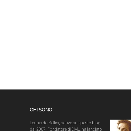
CHI SONO
Leonardo Bellini, scrive su questo blog
dal 2007. Fondatore di DML, ha lanciato