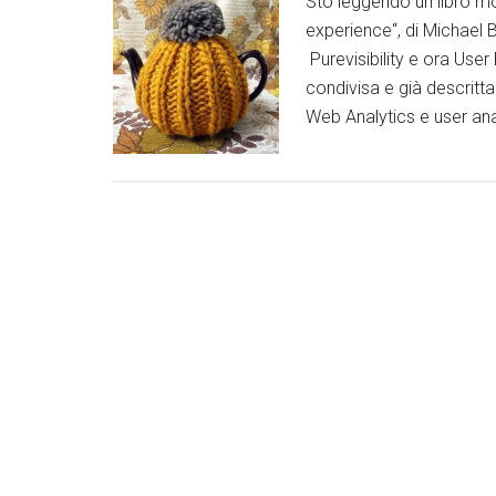
Sto leggendo un libro mo
experience“, di Michael
Purevisibility e ora User
condivisa e già descritt
Web Analytics e user an