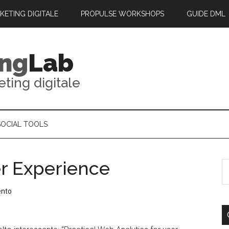
RKETING DIGITALE
PROPULSE WORKSHOPS
GUIDE DML
ing
Lab
eting digitale
SOCIAL TOOLS
r Experience
ento