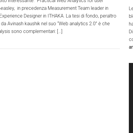
lto interessante: “Practical Web Analytics for user
 Beasley, in precedenza Measurement Team leader in
Le
 Experience Designer in ITHAKA. La tesi di fondo, peraltro
b
a da Avinash kaushik nel suo “Web analytics 2.0” è che
h
alysis sono complementari: […]
D
c
a