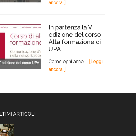
ancora..]
In partenza la V
edizione del corso
Alta formazione di
UPA
Come ogni anno …
[Leggi
ancora..]
LTIMI ARTICOLI