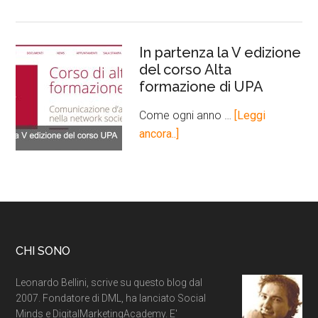
In partenza la V edizione
del corso Alta
formazione di UPA
Come ogni anno …
[Leggi
ancora..]
CHI SONO
Leonardo Bellini, scrive su questo blog dal
2007. Fondatore di DML, ha lanciato Social
Minds e DigitalMarketingAcademy. E'