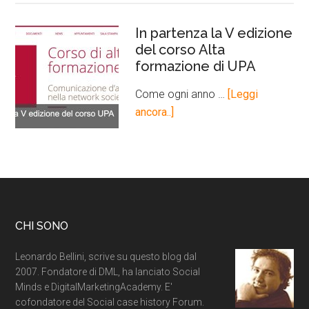
In partenza la V edizione
del corso Alta
formazione di UPA
Come ogni anno …
[Leggi
ancora..]
CHI SONO
Leonardo Bellini, scrive su questo blog dal
2007. Fondatore di DML, ha lanciato Social
Minds e DigitalMarketingAcademy. E'
cofondatore del Social case history Forum.