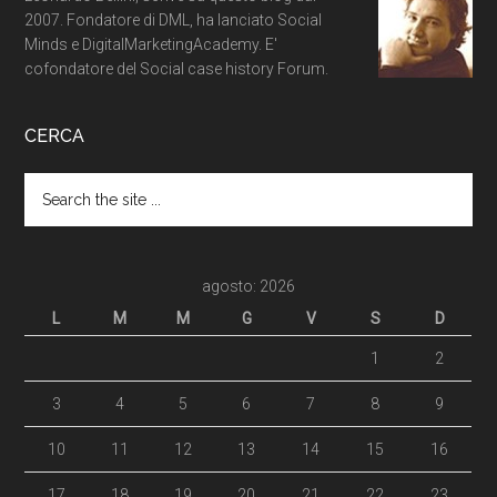
2007. Fondatore di DML, ha lanciato Social
Minds e DigitalMarketingAcademy. E'
cofondatore del Social case history Forum.
CERCA
agosto: 2026
L
M
M
G
V
S
D
1
2
3
4
5
6
7
8
9
10
11
12
13
14
15
16
17
18
19
20
21
22
23