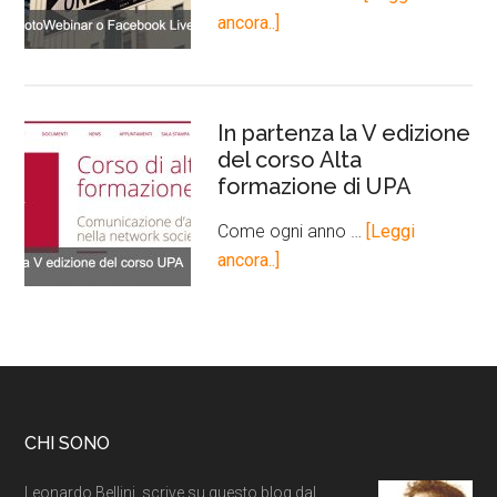
ancora..]
In partenza la V edizione
del corso Alta
formazione di UPA
Come ogni anno …
[Leggi
ancora..]
CHI SONO
Leonardo Bellini, scrive su questo blog dal