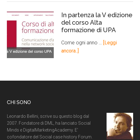
In partenza la V edizione
del corso Alta
formazione di UPA
Come ogni anno …
[Leggi
ancora..]
CHI SONO
Leonardo Bellini, scrive su questo blog dal
2007. Fondatore di DML, ha lanciato Social
Minds e DigitalMarketingAcademy. E'
cofondatore del Social case history Forum.