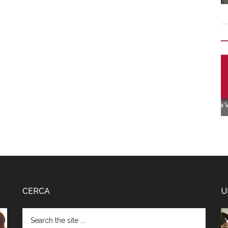
CERCA
U