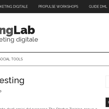
RKETING DIGITALE
PROPULSE WORKSHOPS
GUIDE DML
ing
Lab
eting digitale
SOCIAL TOOLS
Testing
o