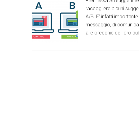
Premessa Su suggeriment
raccogliere alcuni sugger
A/B. E’ infatti important
messaggio, di comunicazio
alle orecchie del loro pub