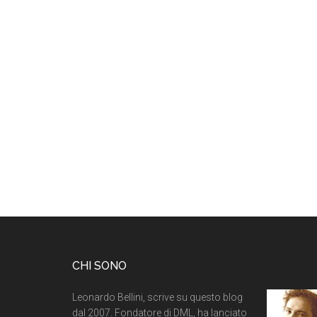
CHI SONO
Leonardo Bellini, scrive su questo blog
dal 2007. Fondatore di DML, ha lanciato