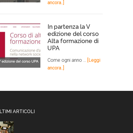
ancora..]
In partenza la V
edizione del corso
Alta formazione di
UPA
Come ogni anno …
[Leggi
ancora..]
LTIMI ARTICOLI