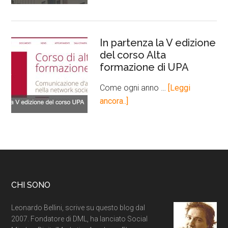
In partenza la V edizione
del corso Alta
formazione di UPA
Come ogni anno …
[Leggi
ancora..]
CHI SONO
Leonardo Bellini, scrive su questo blog dal
2007. Fondatore di DML, ha lanciato Social