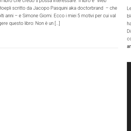
n libro che credo ti possa interessare. Il libro è “Web
e Hoepli scritto da Jacopo Pasquini aka doctorbrand – che
Le
 anni – e Simone Giomi. Ecco i miei 5 motivi per cui val
b
ere questo libro: Non è un […]
h
D
c
a