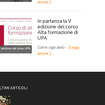
ancora..]
In partenza la V
edizione del corso
Alta formazione di
UPA
Come ogni anno …
[Leggi
ancora..]
LTIMI ARTICOLI