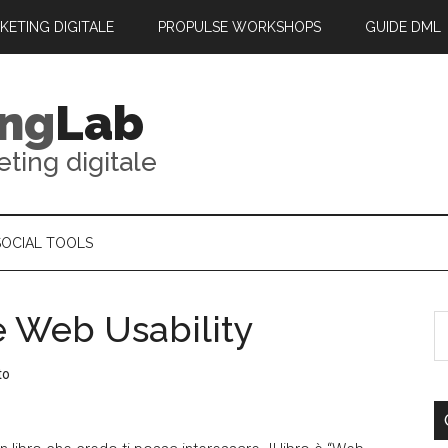
RKETING DIGITALE
PROPULSE WORKSHOPS
GUIDE DML
ing
Lab
eting digitale
SOCIAL TOOLS
e Web Usability
to