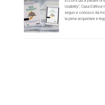
Eccomi qui a parlare di u
Usability“, Casa Editric
seguo e conosco da molti
la pena acquistare e legg