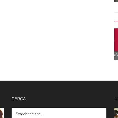
CERCA
U