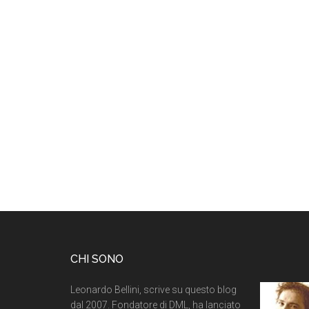
CHI SONO
Leonardo Bellini, scrive su questo blog
dal 2007. Fondatore di DML, ha lanciato