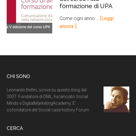
formazione di UPA
Come ogni anno …
[Leggi
ancora..]
CHI SONO
Leonardo Bellini, scrive su questo blog dal
2007. Fondatore di DML, ha lanciato Social
Minds e DigitalMarketingAcademy. E'
cofondatore del Social case history Forum.
CERCA