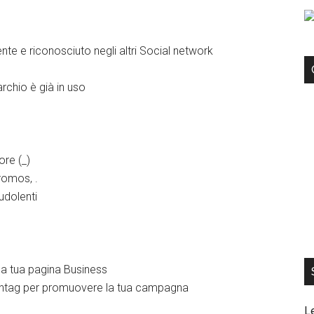
te e riconosciuto negli altri Social network
archio è già in uso
ore (_)
romos, .
dolenti
o la tua pagina Business
hashtag per promuovere la tua campagna
L