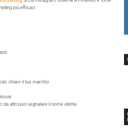
storytelling
, di cui Instagram, insieme a Pinterest e forse
elling più efficaci.
ssi:
odo chiaro il tuo marchio
cebook
o da altri puoi segnalare il nome utente