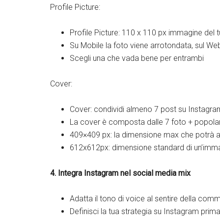
Profile Picture:
Profile Picture: 110 x 110 px immagine del 
Su Mobile la foto viene arrotondata, sul W
Scegli una che vada bene per entrambi
Cover:
Cover: condividi almeno 7 post su Instagra
La cover è composta dalle 7 foto + popolari
409×409 px: la dimensione max che potrà 
612x612px: dimensione standard di un’imma
4. Integra Instagram nel social media mix
Adatta il tono di voice al sentire della comm
Definisci la tua strategia su Instagram prim