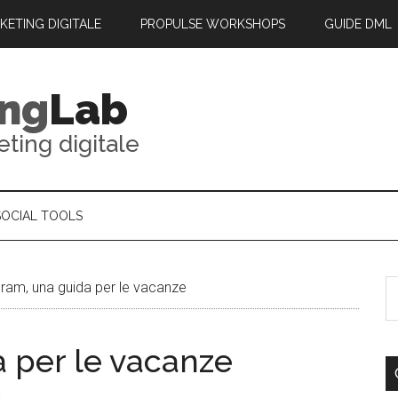
RKETING DIGITALE
PROPULSE WORKSHOPS
GUIDE DML
ing
Lab
eting digitale
SOCIAL TOOLS
ram, una guida per le vacanze
a per le vacanze