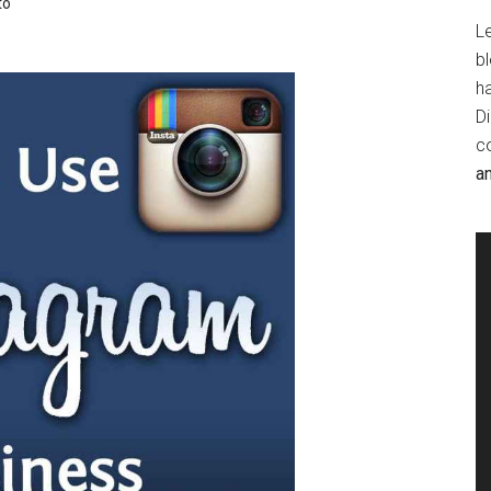
to
Le
b
h
D
c
a