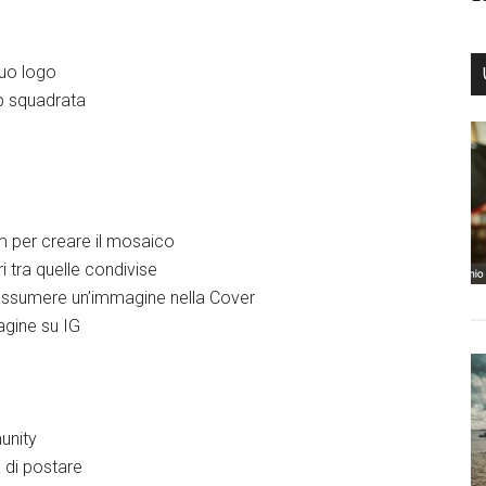
tuo logo
eb squadrata
m per creare il mosaico
 tra quelle condivise
assumere un’immagine nella Cover
gine su IG
unity
a di postare