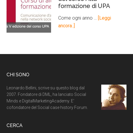
formazione di UPA
Come ogni anno …
[Leggi
ancora..]
CHI SONO
Leonardo Bellini, scrive su questo blog dal
2007. Fondatore di DML, ha lanciato Social
Minds e DigitalMarketingAcademy. E'
cofondatore del Social case history Forum.
CERCA