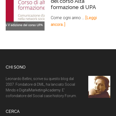
del corso Alta
formazione di UPA
Come ogni anno …
[Leggi
ancora..]
CHI SONO
Leonardo Bellini, scrive su questo blog dal
2007. Fondatore di DML, ha lanciato Social
Minds e DigitalMarketingAcademy. E'
cofondatore del Social case history Forum.
CERCA