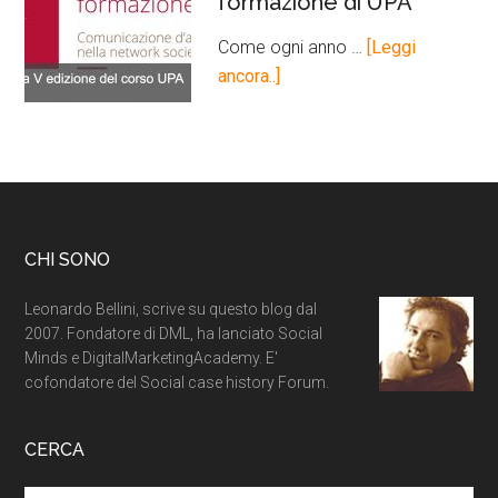
formazione di UPA
Come ogni anno …
[Leggi
ancora..]
CHI SONO
Leonardo Bellini, scrive su questo blog dal
2007. Fondatore di DML, ha lanciato Social
Minds e DigitalMarketingAcademy. E'
cofondatore del Social case history Forum.
CERCA