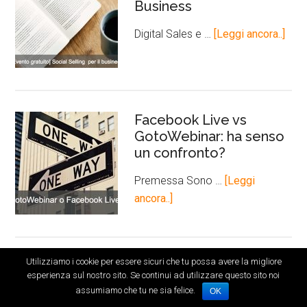
Business
Digital Sales e …
[Leggi ancora..]
Facebook Live vs
GotoWebinar: ha senso
un confronto?
Premessa Sono …
[Leggi
ancora..]
Utilizziamo i cookie per essere sicuri che tu possa avere la migliore
In partenza la V edizione
esperienza sul nostro sito. Se continui ad utilizzare questo sito noi
del corso Alta
assumiamo che tu ne sia felice.
OK
formazione di UPA