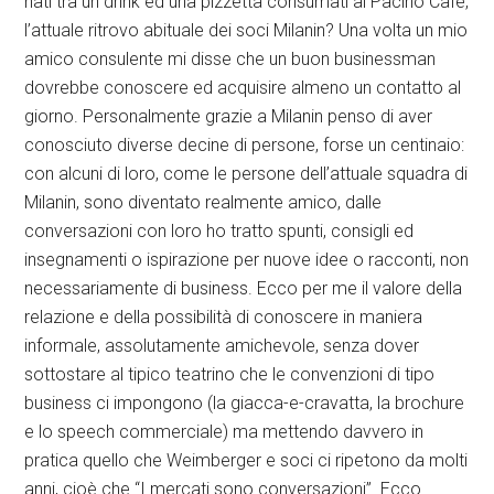
nati tra un drink ed una pizzetta consumati al Pacino Cafè,
l’attuale ritrovo abituale dei soci Milanin? Una volta un mio
amico consulente mi disse che un buon businessman
dovrebbe conoscere ed acquisire almeno un contatto al
giorno. Personalmente grazie a Milanin penso di aver
conosciuto diverse decine di persone, forse un centinaio:
con alcuni di loro, come le persone dell’attuale squadra di
Milanin, sono diventato realmente amico, dalle
conversazioni con loro ho tratto spunti, consigli ed
insegnamenti o ispirazione per nuove idee o racconti, non
necessariamente di business. Ecco per me il valore della
relazione e della possibilità di conoscere in maniera
informale, assolutamente amichevole, senza dover
sottostare al tipico teatrino che le convenzioni di tipo
business ci impongono (la giacca-e-cravatta, la brochure
e lo speech commerciale) ma mettendo davvero in
pratica quello che Weimberger e soci ci ripetono da molti
anni, cioè che “I mercati sono conversazioni”. Ecco