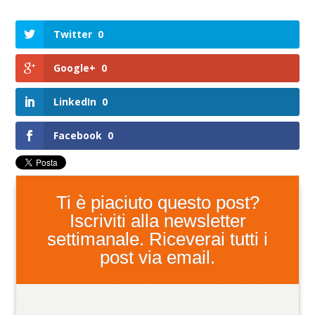
Twitter
0
Google+
0
LinkedIn
0
Facebook
0
Ti è piaciuto questo post?
Iscriviti alla newsletter
settimanale. Riceverai tutti i
post via email.