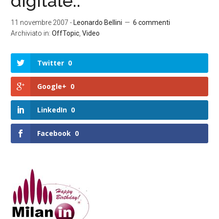
digitale..
11 novembre 2007
-
Leonardo Bellini
6 commenti
Archiviato in:
OffTopic
,
Video
Twitter
0
Google+
0
LinkedIn
0
Facebook
0