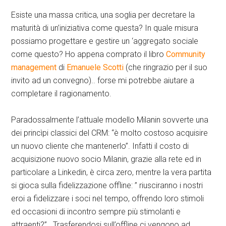
Esiste una massa critica, una soglia per decretare la
maturità di un’iniziativa come questa? In quale misura
possiamo progettare e gestire un ‘aggregato sociale
come questo? Ho appena comprato il libro
Community
management
di
Emanuele Scotti
(che ringrazio per il suo
invito ad un convegno).. forse mi potrebbe aiutare a
completare il ragionamento.
Paradossalmente l’attuale modello Milanin sovverte una
dei princìpi classici del CRM: “è molto costoso acquisire
un nuovo cliente che mantenerlo”. Infatti il costo di
acquisizione nuovo socio Milanin, grazie alla rete ed in
particolare a Linkedin, è circa zero, mentre la vera partita
si gioca sulla fidelizzazione offline: ” riusciranno i nostri
eroi a fidelizzare i soci nel tempo, offrendo loro stimoli
ed occasioni di incontro sempre più stimolanti e
attraenti?”. Trasferendosi sull’offline ci vengono ad