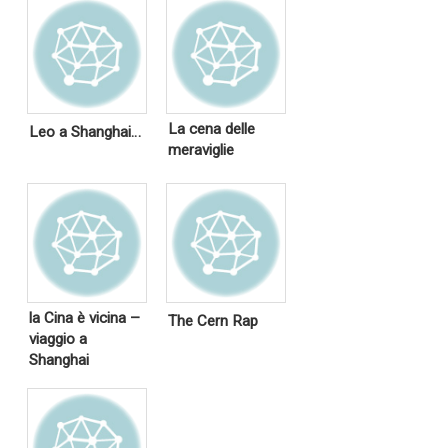
La cena delle
Leo a Shanghai…
meraviglie
la Cina è vicina –
The Cern Rap
viaggio a
Shanghai