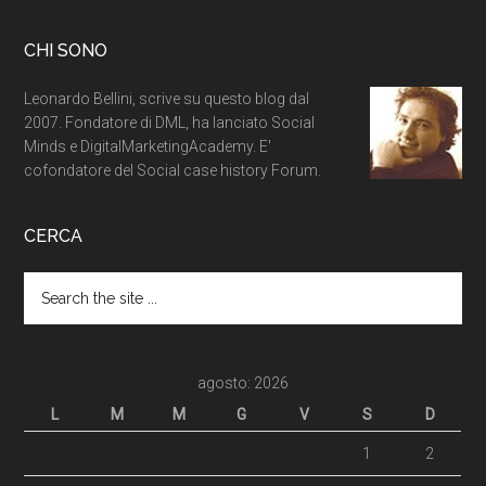
CHI SONO
Leonardo Bellini, scrive su questo blog dal
2007. Fondatore di DML, ha lanciato Social
Minds e DigitalMarketingAcademy. E'
cofondatore del Social case history Forum.
CERCA
agosto: 2026
L
M
M
G
V
S
D
1
2