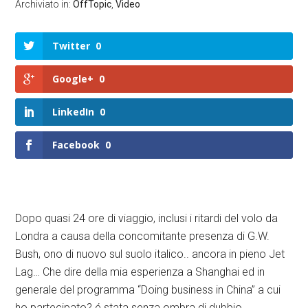
Archiviato in:
OffTopic
,
Video
Twitter
0
Google+
0
LinkedIn
0
Facebook
0
Dopo quasi 24 ore di viaggio, inclusi i ritardi del volo da
Londra a causa della concomitante presenza di G.W.
Bush, ono di nuovo sul suolo italico.. ancora in pieno Jet
Lag… Che dire della mia esperienza a Shanghai ed in
generale del programma “Doing business in China” a cui
ho partecipato? é stata senza ombra di dubbio