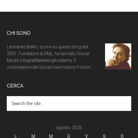
CHI SONO
Leonardo Bellini, scrive su questo blog dal
2007. Fondatore di DML, ha lanciato Social
Minds e DigitalMarketingAcademy. E'
cofondatore del Social case history Forum.
CERCA
agosto: 2026
L
M
M
G
V
S
D