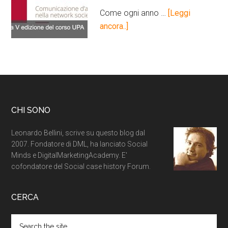
Come ogni anno …
[Leggi
ancora..]
CHI SONO
Leonardo Bellini, scrive su questo blog dal
2007. Fondatore di DML, ha lanciato Social
Minds e DigitalMarketingAcademy. E'
cofondatore del Social case history Forum.
CERCA