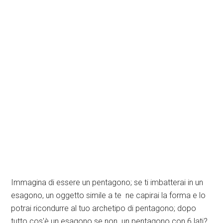
Immagina di essere un pentagono; se ti imbatterai in un
esagono, un oggetto simile a te ne capirai la forma e lo
potrai ricondurre al tuo archetipo di pentagono; dopo
tutto cos'è un esagono se non un pentagono con 6 lati?