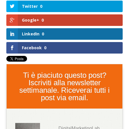
Twitter
0
Google+
0
LinkedIn
0
Facebook
0
Ti è piaciuto questo post?
Iscriviti alla newsletter
settimanale. Riceverai tutti i
post via email.
DigitalMarketingLab