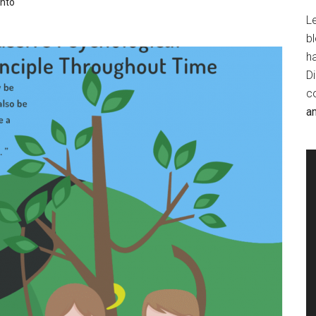
nto
Le
b
h
D
c
a