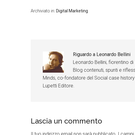
+
Archiviato in:
Digital Marketing
L
i
n
k
e
d
I
n
Riguardo a
Leonardo Bellini
F
a
Leonardo Bellini, fiorentino 
c
e
Blog contenuti, spunti e rifless
b
o
Minds, co-fondatore del Social case history
o
Lupetti Editore.
k
Lascia un commento
Il tuo indirizzo email non sarà pubblicato.
I campi 