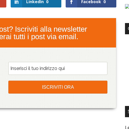
LinkedIn
0
Facebook
0
st? Iscriviti alla newsletter
ai tutti i post via email.
L