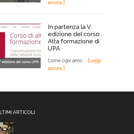
ancora..]
In partenza la V
edizione del corso
Alta formazione di
UPA
Come ogni anno …
[Leggi
ancora..]
LTIMI ARTICOLI