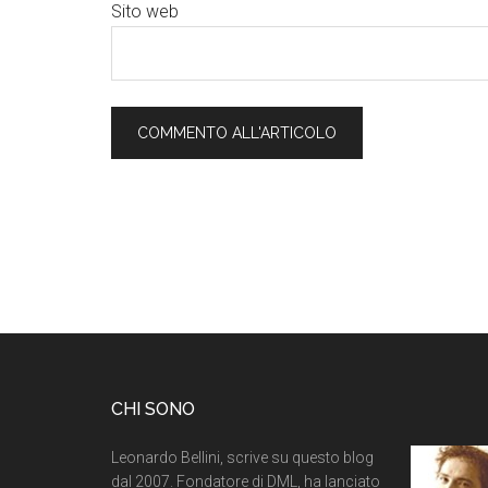
Sito web
CHI SONO
Leonardo Bellini, scrive su questo blog
dal 2007. Fondatore di DML, ha lanciato