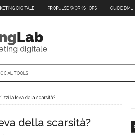
RKETING DIGITALE
PROPULSE WORKSHOPS
GUIDE DML
ing
Lab
eting digitale
SOCIAL TOOLS
lizzi la leva della scarsità?
leva della scarsità?