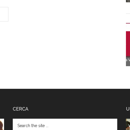
CERCA
U