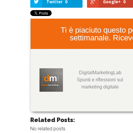
Twitter
0
Google+
0
Ti è piaciuto questo po
settimanale. Ricever
DigitalMarketingLab
T
Spunti e riflessioni sul
w
marketing digitale
it
t
e
r
G
o
Related Posts:
o
g
l
No related posts.
e